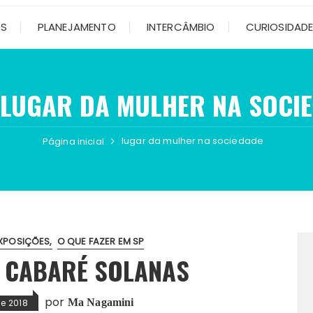
OS
PLANEJAMENTO
INTERCÂMBIO
CURIOSIDAD
LUGAR DA MULHER NA SOCI
lugar da mulher na sociedade
Página inicial
EXPOSIÇÕES
O QUE FAZER EM SP
: CABARÉ SOLANAS
por
Ma Nagamini
de 2018