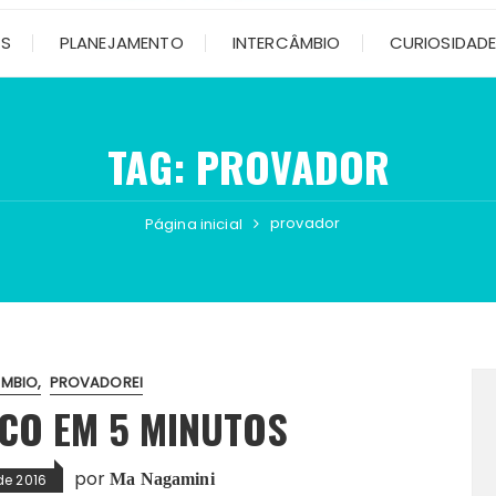
OS
PLANEJAMENTO
INTERCÂMBIO
CURIOSIDAD
TAG:
PROVADOR
provador
Página inicial
ÂMBIO
PROVADOREI
ICO EM 5 MINUTOS
por
Ma Nagamini
de 2016