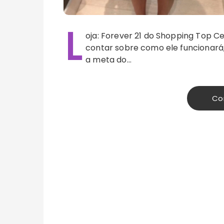
L
oja: Forever 21 do Shopping Top C
contar sobre como ele funcionará,
a meta do…
Co