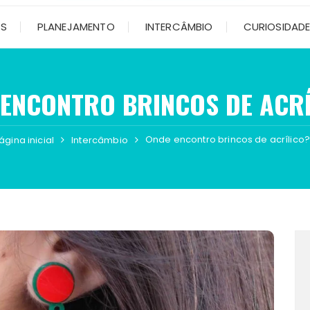
OS
PLANEJAMENTO
INTERCÂMBIO
CURIOSIDAD
 ENCONTRO BRINCOS DE ACRÍ
Onde encontro brincos de acrílico
ágina inicial
Intercâmbio