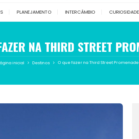
OS
PLANEJAMENTO
INTERCÂMBIO
CURIOSIDAD
FAZER NA THIRD STREET PR
O que fazer na Third Street Promenade
ágina inicial
Destinos