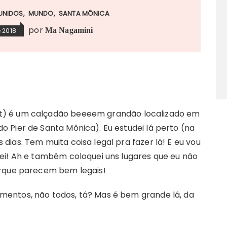
UNIDOS
MUNDO
SANTA MÔNICA
por
Ma Nagamini
e 2018
et) é um calçadão beeeem grandão localizado em
o Pier de Santa Mônica). Eu estudei lá perto (na
 dias. Tem muita coisa legal pra fazer lá! E eu vou
itei! Ah e também coloquei uns lugares que eu não
porque parecem bem legais!
imentos, não todos, tá? Mas é bem grande lá, da