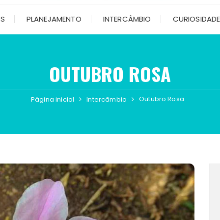
OS
PLANEJAMENTO
INTERCÂMBIO
CURIOSIDAD
OUTUBRO ROSA
Outubro Rosa
Página inicial
Intercâmbio